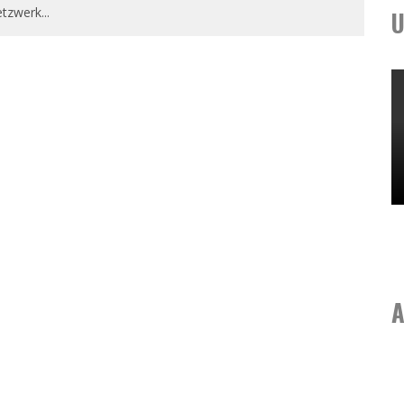
tzwerk
...
U
A