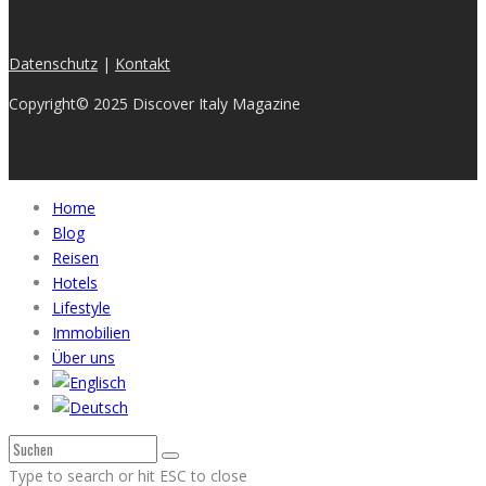
Datenschutz
|
Kontakt
Copyright© 2025 Discover Italy Magazine
Home
Blog
Reisen
Hotels
Lifestyle
Immobilien
Über uns
Type to search or hit ESC to close