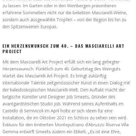
zu lassen. Im Garten oder in den Weinbergen präsentieren
erfahrene Sommeliers nicht nur die beliebten Masciarelli-Weine,
sondern auch ausgewählte Tropfen – von der Region bis hin zu
den Spitzenweinen Europas.
EIN HERZENSWUNSCH ZUM 40. – DAS MASCIARELLI ART
PROJECT
Mit dem Masciarelli Art Project erfüllt sich ein lang gehegter
Herzenswunsch: Pünktlich zum 40. Geburtstag des Weinguts
startet das Masciarelli Art Project. Es bringt zukünftig
internationale Talente zeitgenössischer Kunst in einen Dialog mit
der kaleidoskopischen Masciarelli-Welt. Den Auftakt macht der
belgische Künstler und Designer Job Smeets, Gründer des
avantgardistischen Studio Job. Während seines Aufenthalts im
Castello di Semivicoli im April holte er sich Ideen für eine
Installation, die im Oktober 2021 im Schloss zu sehen sein wird.
Exklusiv für den limitierten Montepulciano d’Abruzzo Riserva Villa
Gemma entwirft Smeets zudem ein Etikett. „Es ist eine Ehre,