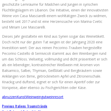
geschützte Lernräume für Mädchen und Jungen in syrischen
Flüchtlingslagern im Libanon. Die Initiative, einen der innovativsten
Weine von Casa Masciarelli einem wohltätigen Zweck zu widmen,
besteht seit 2017 und ist eine Herzenssache von Marina Cvetic
und Miriam Lee Masciarelli.
Dieses Jahr gestaltete ein Kind aus Syrien sogar das Weinetikett.
Doch nicht nur der guten Tat wegen ist der Jahrgang 2020 eine
Investition wert: Der aus reinen Pecorino-Trauben hergestellte
Pecorino Castello di Semivicoli stammt aus den Weinbergen rund
um das Schloss. Vielseitig, vollmundig und dicht präsentiert er sich
als ein lebendiger, kontrastreicher Weißwein mit Aromen von
Balsamico, Salbei, Thymian, Geißblatt und Bergkräutern sowie
Anklängen von Birne, getrocknetem Apfel und Zitronenschale.
Knackig und duftend, eignet er sich für einen Aperitif oder zur
Vorspeise, aber ebenso zu Fischgerichten oder Käse.
abruzzen
Kunst
Wein
weingut
weinresort
Previous
Italiens Traumstrände