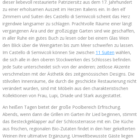
dieser liebevoll restaurierte Patriziersitz aus dem 17. Jahrhundert
zu einer erholsamen Auszeit im Herzen Italiens ein. In den elf
Zimmern und Suiten des Castello di Semivicoli scheint das Herz
irgendwie langsamer zu schlagen. Prachtvolle Räume einer längt
vergangenen Ära und der großzügige Garten sind wie geschaffen,
in aller Ruhe ein gutes Buch zu lesen oder bei einem Glas Wein
den Blick über die Weingärten bis zum Meer schweifen zu lassen.
Im Castello di Semivicoli können Sie zwischen
11 Suiten
wählen,
die sich alle in den oberen Stockwerken des Schlosses befinden.
Jede Suite unterscheidet sich von der anderen; zeitlose Akzente
verschmelzen mit der Ästhetik des zeitgenössischen Designs. Die
stilvollen Innenräume, die durch die geschickte Restaurierung nicht
verändert wurden, sind mit Möbeln aus den charakteristischen
Kollektionen von Frau, Lupi, Driade und Stark ausgestattet.
An heißen Tagen bietet der große Poolbereich Erfrischung.
Abends, wenn dann die Grillen im Garten ihr Lied beginnen, stimmt
das Besteckgeklapper auf der Schlossterrasse mit ein. Die Küche
aus frischen, regionalen Bio-Zutaten findet in den hier gekelterten
Weinen ihre ultimative Ergänzung. Umweltbewusste Gäste liegen