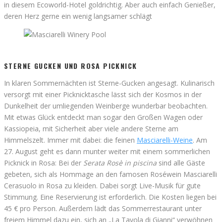
in diesem Ecoworld-Hotel goldrichtig. Aber auch einfach Genießer,
deren Herz gerne ein wenig langsamer schlägt
STERNE GUCKEN UND ROSA PICKNICK
In klaren Sommernächten ist Sterne-Gucken angesagt. Kulinarisch
versorgt mit einer Picknicktasche lässt sich der Kosmos in der
Dunkelheit der umliegenden Weinberge wunderbar beobachten.
Mit etwas Glück entdeckt man sogar den Großen Wagen oder
Kassiopeia, mit Sicherheit aber viele andere Sterne am
Himmelszelt. Immer mit dabei: die feinen
Masciarelli-Weine
. Am
27. August geht es dann munter weiter mit einem sommerlichen
Picknick in Rosa: Bei der
Serata Rosè in piscina
sind alle Gäste
gebeten, sich als Hommage an den famosen Roséwein Masciarelli
Cerasuolo in Rosa zu kleiden. Dabei sorgt Live-Musik für gute
Stimmung. Eine Reservierung ist erforderlich. Die Kosten liegen bei
45 € pro Person. Außerdem lädt das Sommerrestaurant unter
freiem Himmel dazu ein, sich an „La Tavola di Gianni“ verwöhnen