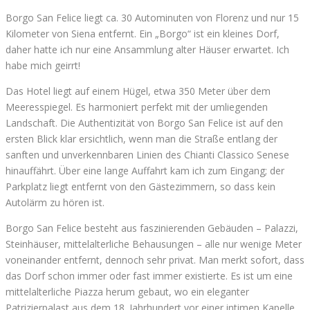
Borgo San Felice liegt ca. 30 Autominuten von Florenz und nur 15
Kilometer von Siena entfernt. Ein „Borgo“ ist ein kleines Dorf,
daher hatte ich nur eine Ansammlung alter Häuser erwartet. Ich
habe mich geirrt!
Das Hotel liegt auf einem Hügel, etwa 350 Meter über dem
Meeresspiegel. Es harmoniert perfekt mit der umliegenden
Landschaft. Die Authentizität von Borgo San Felice ist auf den
ersten Blick klar ersichtlich, wenn man die Straße entlang der
sanften und unverkennbaren Linien des Chianti Classico Senese
hinauffährt. Über eine lange Auffahrt kam ich zum Eingang; der
Parkplatz liegt entfernt von den Gästezimmern, so dass kein
Autolärm zu hören ist.
Borgo San Felice besteht aus faszinierenden Gebäuden – Palazzi,
Steinhäuser, mittelalterliche Behausungen – alle nur wenige Meter
voneinander entfernt, dennoch sehr privat. Man merkt sofort, dass
das Dorf schon immer oder fast immer existierte. Es ist um eine
mittelalterliche Piazza herum gebaut, wo ein eleganter
Patrizierpalast aus dem 18. Jahrhundert vor einer intimen Kapelle