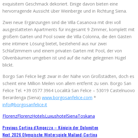
exquisitem Geschmack dekoriert. Einige davon bieten eine
hervorragende Aussicht über Weinberge und in Richtung Siena.
Zwei neue Ergänzungen sind die Villa Casanova mit drei voll
ausgestatteten Apartments für insgesamt 9 Zimmer, komplett mit
großem Garten und Pool sowie die Villa Colonna, die den Gästen
eine intimere Lösung bietet, bestehend aus nur zwei
Schlafzimmern und einem privaten Garten mit Pool, der von
Olivenbäumen umgeben ist und auf die nahe gelegenen Hügel
blickt.
Borgo San Felice liegt zwar in der Nähe von Großstädten, doch es
scheint eine Million Meilen von allem entfernt zu sein. Borgo San
Felice Tel. +39 0577 3964 Località San Felice – 53019 Castelnuovo
Berardenga (Siena)
www.borgosanfelice.com
*
info@borgosanfelice.it
Florenz
Florenz
Hotels
Luxushotel
Siena
Toskana
Previous
Cortina d’Ampezzo – Königin der Dolomiten
Next
2026 Olympische Winterspiele Mailand-Cortina