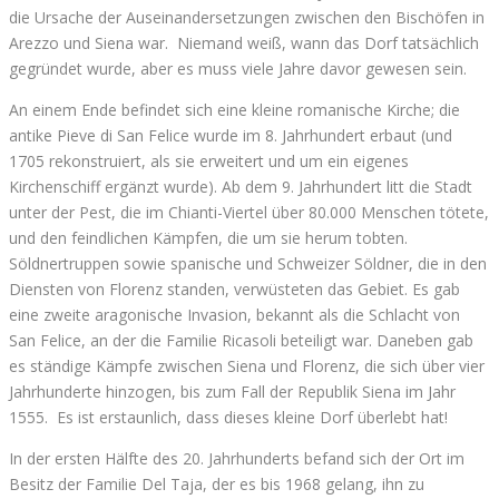
die Ursache der Auseinandersetzungen zwischen den Bischöfen in
Arezzo und Siena war. Niemand weiß, wann das Dorf tatsächlich
gegründet wurde, aber es muss viele Jahre davor gewesen sein.
An einem Ende befindet sich eine kleine romanische Kirche; die
antike Pieve di San Felice wurde im 8. Jahrhundert erbaut (und
1705 rekonstruiert, als sie erweitert und um ein eigenes
Kirchenschiff ergänzt wurde). Ab dem 9. Jahrhundert litt die Stadt
unter der Pest, die im Chianti-Viertel über 80.000 Menschen tötete,
und den feindlichen Kämpfen, die um sie herum tobten.
Söldnertruppen sowie spanische und Schweizer Söldner, die in den
Diensten von Florenz standen, verwüsteten das Gebiet. Es gab
eine zweite aragonische Invasion, bekannt als die Schlacht von
San Felice, an der die Familie Ricasoli beteiligt war. Daneben gab
es ständige Kämpfe zwischen Siena und Florenz, die sich über vier
Jahrhunderte hinzogen, bis zum Fall der Republik Siena im Jahr
1555. Es ist erstaunlich, dass dieses kleine Dorf überlebt hat!
In der ersten Hälfte des 20. Jahrhunderts befand sich der Ort im
Besitz der Familie Del Taja, der es bis 1968 gelang, ihn zu