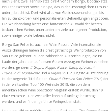
nach Siena; zwei Tennisplätze direkt vor dem Borgo, Bocciaplätze,
ein Fitnesscenter sowie ein Spa, das in der ursprünglichen Ölmühle
untergebracht ist. Dort wird alles von Gesichtsbehandlungen bis
hin zu Ganzkörper- und personalisierten Behandlungen angeboten.
Die Weinhandlung bietet eine fantastische Auswahl der besten
toskanischen Weine, unter anderem viele aus eigener Produktion,
sowie einige lokale Lebensmittel.
Borgo San Felice ist auch ein Wein Resort. Viele internationale
Auszeichnungen haben die prestigeträchtige Weinproduktion von
San Felice gekrönt. Zu den zahlreichen Auszeichnungen, die im
Laufe der Jahre den auf diesen Gütern erzeugten Weinen verliehen
wurden, gehören
Il Grigio, Poggio Rosso, Campogiovanni
Brunello di Montalcino
und
Il Vigorello
. Die jüngste Auszeichnung
ist der begehrte Titel für den
Chianti Classico San Felice 2016
, der
in der weltweiten Top-100 Weinliste 2018, die von dem
amerikanischen Wine Spectator Magazin erstellt wurde, den 19.
Platz erreichte. Der Weinkeller kann auf Anfrage besichtigt
werden, und es finden geführte Weinproben statt.
Und dann gibt es natürlich noch das Restaurant
The Poggio Rosso
,