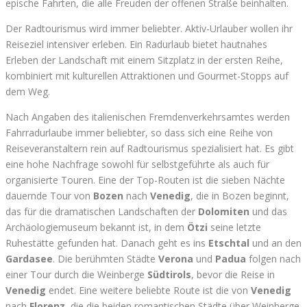
epische Fahrten, die alle Freuden der offenen Straße beinhalten.
Der Radtourismus wird immer beliebter. Aktiv-Urlauber wollen ihr
Reiseziel intensiver erleben. Ein Radurlaub bietet hautnahes
Erleben der Landschaft mit einem Sitzplatz in der ersten Reihe,
kombiniert mit kulturellen Attraktionen und Gourmet-Stopps auf
dem Weg.
Nach Angaben des italienischen Fremdenverkehrsamtes werden
Fahrradurlaube immer beliebter, so dass sich eine Reihe von
Reiseveranstaltern rein auf Radtourismus spezialisiert hat. Es gibt
eine hohe Nachfrage sowohl für selbstgeführte als auch für
organisierte Touren. Eine der Top-Routen ist die sieben Nächte
dauernde Tour von
Bozen
nach
Venedig
, die in Bozen beginnt,
das für die dramatischen Landschaften der
Dolomiten
und das
Archäologiemuseum bekannt ist, in dem
Ötzi
seine letzte
Ruhestätte gefunden hat. Danach geht es ins
Etschtal
und an den
Gardasee
. Die berühmten Städte
Verona
und
Padua
folgen nach
einer Tour durch die Weinberge
Südtirols
, bevor die Reise in
Venedig
endet. Eine weitere beliebte Route ist die von
Venedig
nach
Florenz
, die die beiden romantischen Städte über Weinberge