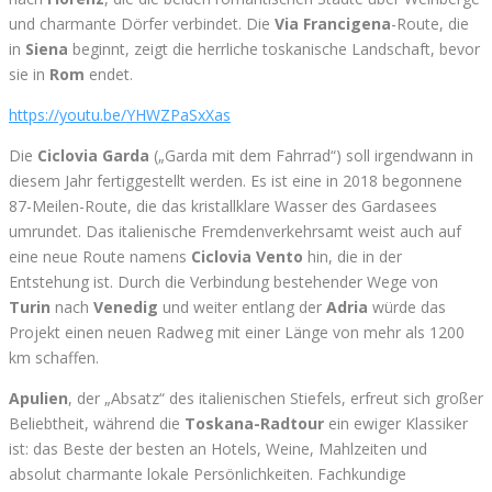
und charmante Dörfer verbindet. Die
Via Francigena
-Route, die
in
Siena
beginnt, zeigt die herrliche toskanische Landschaft, bevor
sie in
Rom
endet.
https://youtu.be/YHWZPaSxXas
Die
Ciclovia Garda
(„Garda mit dem Fahrrad“) soll irgendwann in
diesem Jahr fertiggestellt werden. Es ist eine in 2018 begonnene
87-Meilen-Route, die das kristallklare Wasser des Gardasees
umrundet. Das italienische Fremdenverkehrsamt weist auch auf
eine neue Route namens
Ciclovia Vento
hin, die in der
Entstehung ist. Durch die Verbindung bestehender Wege von
Turin
nach
Venedig
und weiter entlang der
Adria
würde das
Projekt einen neuen Radweg mit einer Länge von mehr als 1200
km schaffen.
Apulien
, der „Absatz“ des italienischen Stiefels, erfreut sich großer
Beliebtheit, während die
Toskana-Radtour
ein ewiger Klassiker
ist: das Beste der besten an Hotels, Weine, Mahlzeiten und
absolut charmante lokale Persönlichkeiten. Fachkundige