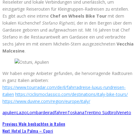
Reiseleiter und lokale Verbindungen sind unerlässlich, um
einzigartige Reiserouten für Kleingruppen-Radreisen zu erstellen.
Es gibt auch eine intime
Chef on Wheels Bike Tour
mit dem
lokalen Küchenchef
Stefano
Righetti
, der in den Bergen über dem
Gardasee geboren und aufgewachsen ist. Mit 16 Jahren trat Chef
Stefano in die Restaurantwelt am Gardasee ein und verbrachte
sechs Jahre im mit einem Michelin-Stern ausgezeichneten
Vecchia
Malcesine
.
Wir haben einige Anbieter gefunden, die hervorragende Radtouren
in ganz Italien anbieten:
https://www.tourradar.com/de/il/fahrradreise-luxus-rundreisen-
italien
https://ciclismoclassico.com/destinations/italy-bike-tours/
https://www.duvine.com/region/europe/italy/
apulien
Lazio
Lombardei
radfahren
Toskana
Trentino Südtirol
Veneto
Previous
Wale beobachten in Italien
Next
Hotel La Palma – Capri